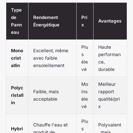
Type
de
Rendement
Pri
Avantages
Pann
Énergétique
x
eau
Plu
Haute
Mono
Excellent, même
s
performan
crist
avec faible
éle
ce,
allin
ensoleillement
vé
durable
Mo
Meilleur
Polyc
Faible, mais
ins
rapport
ristall
acceptable
éle
qualité/pri
in
vé
x
Plu
Chauffe l'eau et
Polyvalent
Hybri
s
produit de
, mais