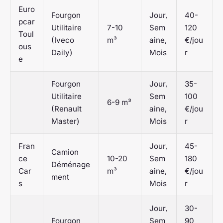
Euro
Fourgon
Jour,
40-
pcar
Utilitaire
7-10
Sem
120
Toul
(Iveco
m³
aine,
€/jou
ous
Daily)
Mois
r
e
Fourgon
Jour,
35-
Utilitaire
Sem
100
6-9 m³
(Renault
aine,
€/jou
Master)
Mois
r
Fran
Jour,
45-
Camion
ce
10-20
Sem
180
Déménage
Car
m³
aine,
€/jou
ment
s
Mois
r
Jour,
30-
Fourgon
Sem
90