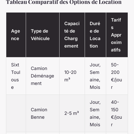
Tableau Comparatif des Options de Location
Tarif
Capaci
Duré
s
Age
Type de
té de
e de
Appr
nce
Véhicule
Charg
Loca
oxim
ement
tion
atifs
Sixt
Jour,
50-
Camion
Toul
10-20
Sem
200
Déménage
ous
m³
aine,
€/jou
ment
e
Mois
r
Jour,
40-
Camion
Sem
150
2-5 m³
Benne
aine,
€/jou
Mois
r