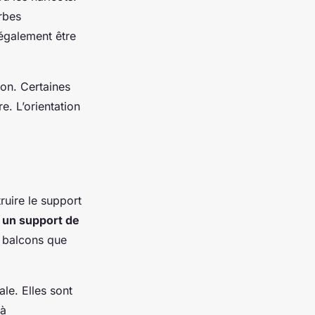
rbes
 également être
on. Certaines
e. L’orientation
ruire le support
 un support de
x balcons que
ale. Elles sont
jà