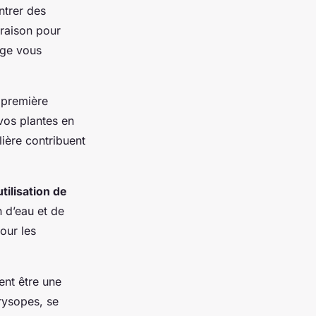
ntrer des
 raison pour
age vous
 première
 vos plantes en
lière contribuent
’utilisation de
n d’eau et de
our les
ent être une
rysopes, se