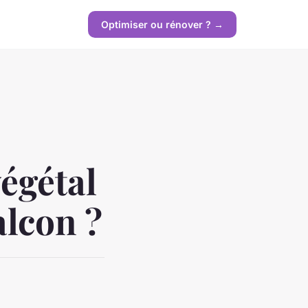
Optimiser ou rénover ? →
égétal
alcon ?