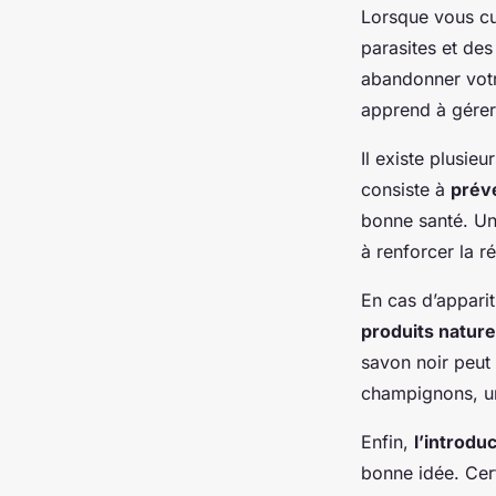
Lorsque vous cul
parasites et des
abandonner votr
apprend à gérer
Il existe plusie
consiste à
préve
bonne santé. Un 
à renforcer la r
En cas d’appari
produits nature
savon noir peut 
champignons, une
Enfin,
l’introdu
bonne idée. Cer