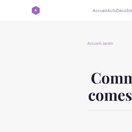
Accueil
Actu
Déco
Dé
Accueil
›
Jardin
Comme
comest