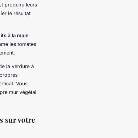
t produire leurs
er le résultat
uits à la main
.
omme les tomates
rement.
de la verdure à
 propres
ertical. Vous
ropre mur végétal
s sur votre