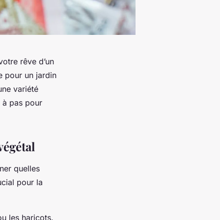
votre rêve d’un
e pour un jardin
une variété
s à pas pour
végétal
ner quelles
cial pour la
 les haricots.