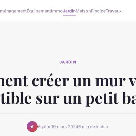
ménagement
Équipement
Immo
Jardin
Maison
Piscine
Travaux
JARDIN
nt créer un mur v
ible sur un petit b
Agathe
10 mars 2024
6 min de lecture
A