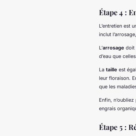
Étape 4 : E
L’entretien est 
inclut l’arrosage
L’
arrosage
doit 
d’eau que celles
La
taille
est éga
leur floraison. 
que les maladie
Enfin, n’oublie
engrais organiq
Étape 5 : Ré