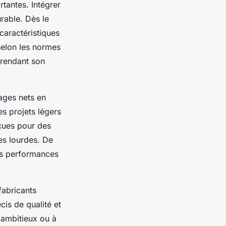
tantes. Intégrer
rable. Dès le
 caractéristiques
selon les normes
 rendant son
ages nets en
es projets légers
çues pour des
es lourdes. De
es performances
fabricants
is de qualité et
 ambitieux ou à