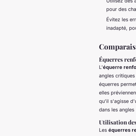
Utilisez des
pour des cha
Évitez les e
inadapté, po
Comparaiso
Équerres renfo
L'
équerre renf
angles critiques
équerres permet
elles préviennen
qu'il s'agisse d
dans les angles 
Utilisation de
Les
équerres r