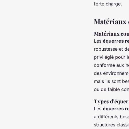
forte charge.
Matériaux 
Matériaux cour
Les
équerres r
robustesse et d
privilégié pour 
conforme aux no
des environneme
mais ils sont be
ou de faible con
Types d'équer
Les
équerres r
à différents be
structures clas