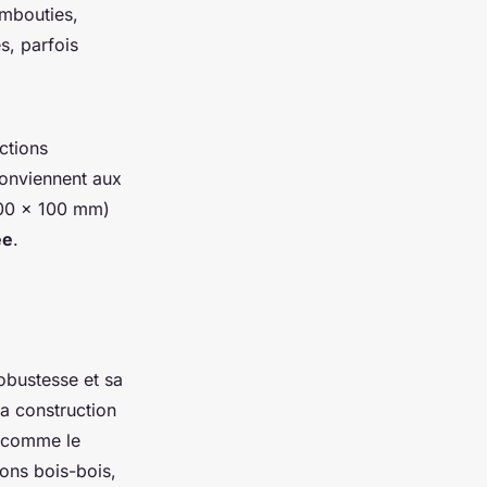
embouties,
s, parfois
ctions
onviennent aux
 100 x 100 mm)
ée
.
obustesse et sa
la construction
x comme le
ions bois-bois,