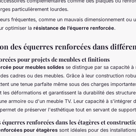
 accessoires complémentaires comme des plaques ou renfort
rges particulièrement lourdes.
rreurs fréquentes, comme un mauvais dimensionnement ou 
ur optimiser la
résistance de l’équerre renforcée
.
n des équerres renforcées dans différen
rcées pour projets de meubles et finitions
orcée pour meubles solides
se distingue par sa capacité à 
 des cadres ou des meubles. Grâce à leur construction robu
tent une tenue parfaite même sous des charges importantes. 
t les déformations et garantissent la durabilité des structu
'une armoire ou d'un meuble TV. Leur capacité à s'intégrer 
permet de préserver l'esthétique tout en servant de support 
s équerres renforcées dans les étagères et constructi
enforcées pour étagères
sont idéales pour des installatio