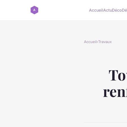
Accueil
Actu
Déco
Dé
Accueil
›
Travaux
To
ren