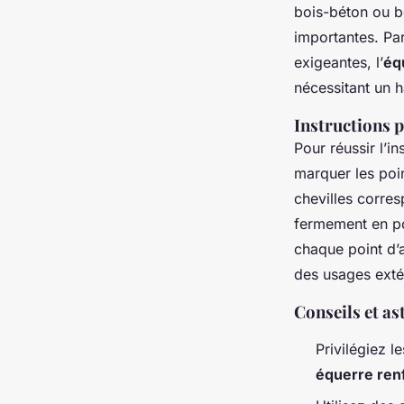
bois-béton ou b
importantes. Pa
exigeantes, l’
éq
nécessitant un ha
Instructions p
Pour réussir l’in
marquer les poin
chevilles corre
fermement en pos
chaque point d’
des usages extér
Conseils et as
Privilégiez l
équerre ren