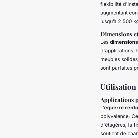
flexibilité d'in
augmentant cons
jusqu’à 2 500 k
Dimensions et
Les
dimensions
d'applications.
meubles solides
sont parfaites 
Utilisation
Applications 
L’
équerre renf
polyvalence. Ces
d'étagères, la 
soutient de char