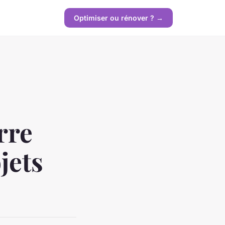
Optimiser ou rénover ? →
rre
jets