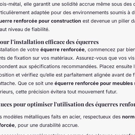
ois-métal, elle garantit une solidité accrue même sous des
rticulièrement adaptée pour des environnements soumis à d
uerre renforcée pour construction
est devenue un pilier d
ut niveau de fiabilité.
our l’installation efficace des équerres
stallation de votre
équerre renforcée
, commencez par bien
ts de fixation sur vos matériaux. Assurez-vous que vos vis 
spondent aux spécifications recommandées. Placez ensuite l
ition et vérifiez qu’elle est parfaitement alignée avant de 
attache. Que ce soit une
équerre renforcée pour meubles 
ieurs, cette précision évitera tout mouvement futur.
tuces pour optimiser l'utilisation des équerres renfo
es modèles métalliques faits en acier, respectueux des
norme
forcée
, pour une durabilité accrue.