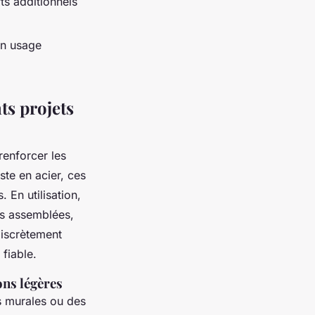
s additionnels
un usage
ts projets
renforcer les
ste en acier, ces
En utilisation,
res assemblées,
discrètement
fiable.
ons légères
ns murales ou des