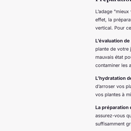
L’adage "mieux v
effet, la prépa
vertical. Pour c
L’évaluation de 
plante de votre 
mauvais état po
contaminer les a
L’hydratation d
d’arroser vos p
vos plantes à m
La préparation
assurez-vous que
suffisamment gra