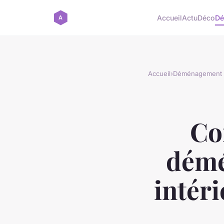
Accueil
Actu
Déco
Dé
Accueil
›
Déménagement
Co
démé
intér