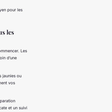
oyen pour les
s les
commencer. Les
oin d’une
s jaunies ou
ment vos
éparation
ate et un suivi