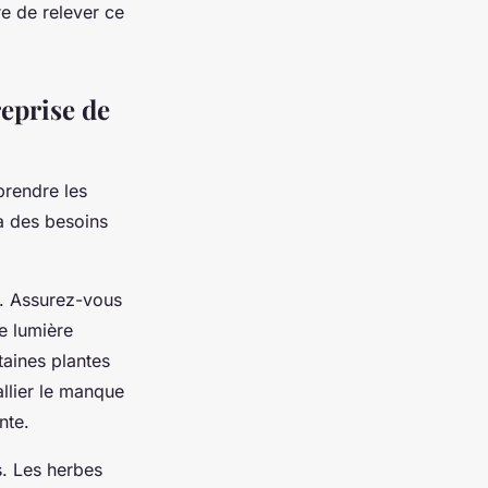
e de relever ce
reprise de
prendre les
a des besoins
s. Assurez-vous
e lumière
taines plantes
allier le manque
nte.
s. Les herbes