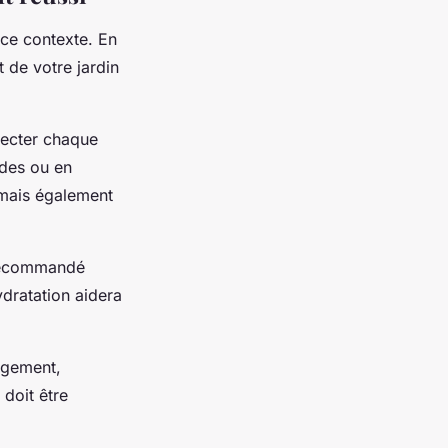
 ce contexte. En
 de votre jardin
specter chaque
ades ou en
 mais également
t recommandé
dratation aidera
agement,
 doit être