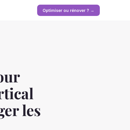
Optimiser ou rénover ? →
our
tical
er les