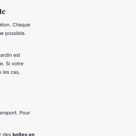
te
ention. Chaque
ue possible.
.
jardin est
e. Si votre
s les cas,
ransport. Pour
ur des
boîtes en