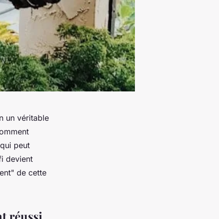
n un véritable
 comment
 qui peut
i devient
nt" de cette
t réussi