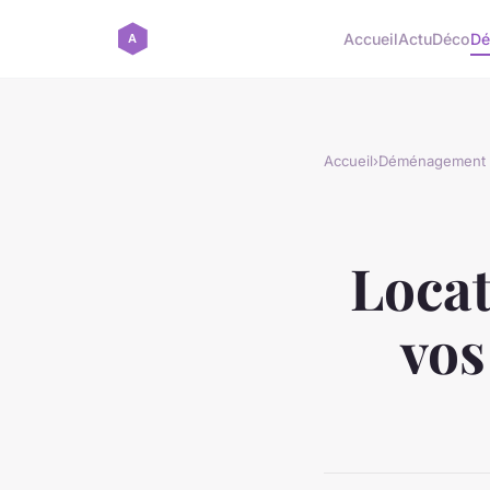
Accueil
Actu
Déco
Dé
Accueil
›
Déménagement
Locat
vos