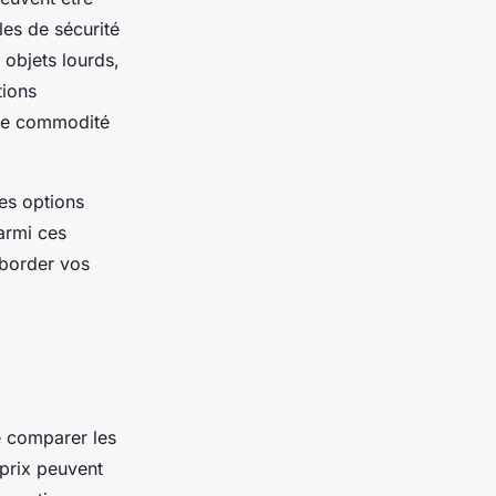
les de sécurité
 objets lourds,
tions
ne commodité
des options
armi ces
aborder vos
de comparer les
 prix peuvent