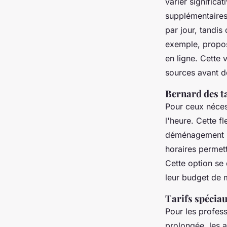
varier significat
supplémentaires.
par jour, tandis
exemple, propos
en ligne. Cette 
sources avant de
Bernard des ta
Pour ceux néces
l'heure. Cette f
déménagement ra
horaires permett
Cette option se
leur budget de 
Tarifs spéciau
Pour les profes
prolongée, les 