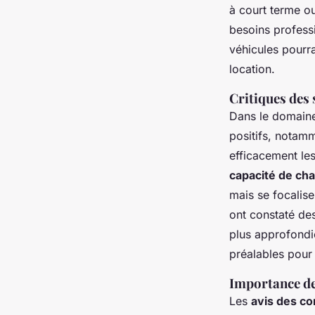
à court terme o
besoins professi
véhicules pourra
location.
Critiques des s
Dans le domain
positifs, notamm
efficacement les
capacité de ch
mais se focalise
ont constaté des
plus approfondie
préalables pour 
Importance des
Les
avis des c