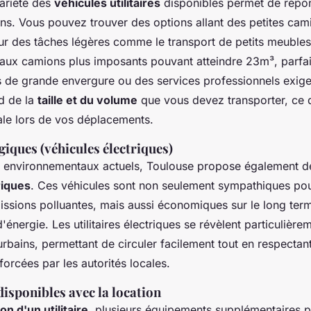
variété des
véhicules utilitaires
disponibles permet de répo
s. Vous pouvez trouver des options allant des petites cam
ur des tâches légères comme le transport de petits meuble
aux camions plus imposants pouvant atteindre 23m³, parfai
e grande envergure ou des services professionnels exige
d de la
taille et du volume
que vous devez transporter, ce q
ale lors de vos déplacements.
iques (véhicules électriques)
x environnementaux actuels, Toulouse propose également 
triques
. Ces véhicules sont non seulement sympathiques pour
missions polluantes, mais aussi économiques sur le long ter
nergie. Les utilitaires électriques se révèlent particulièr
 urbains, permettant de circuler facilement tout en respecta
orcées par les autorités locales.
isponibles avec la location
ion d'un utilitaire
, plusieurs équipements supplémentaires p