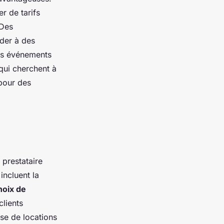
r de tarifs
 Des
der à des
des événements
 qui cherchent à
our des
 prestataire
incluent la
hoix de
clients
sse de locations