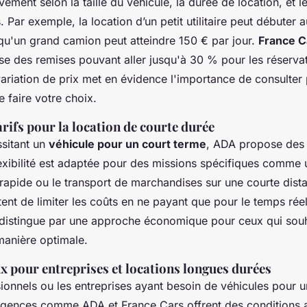
ivement selon la taille du véhicule, la durée de location, et l
 Par exemple, la location d’un petit utilitaire peut débuter 
 qu'un grand camion peut atteindre 150 € par jour.
France C
e des remises pouvant aller jusqu'à 30 % pour les réservat
variation de prix met en évidence l'importance de consulter 
 faire votre choix.
rifs pour la location de courte durée
sitant un
véhicule pour un court terme
, ADA propose des 
lexibilité est adaptée pour des missions spécifiques comme 
pide ou le transport de marchandises sur une courte distan
ent de limiter les coûts en ne payant que pour le temps réel
 distingue par une approche économique pour ceux qui souh
manière optimale.
x pour entreprises et locations longues durées
sionnels ou les entreprises ayant besoin de véhicules pour 
agences comme ADA et France Cars offrent des conditions 