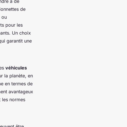
ndre à de
ionnettes de
s ou
ts pour les
ants. Un choix
ui garantit une
des
véhicules
 la planète, en
me en termes de
ement avantageux
nt les normes
euvent être