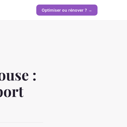
Optimiser ou rénover ? →
ouse :
port