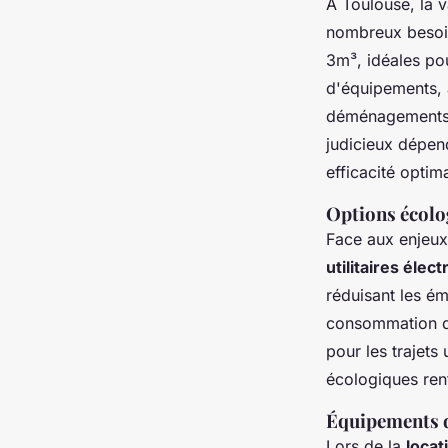
À Toulouse, la 
nombreux besoin
3m³, idéales po
d'équipements, 
déménagements d
judicieux dépen
efficacité optim
Options écolog
Face aux enjeu
utilitaires élec
réduisant les é
consommation d'é
pour les trajets
écologiques renf
Équipements d
Lors de la
locat