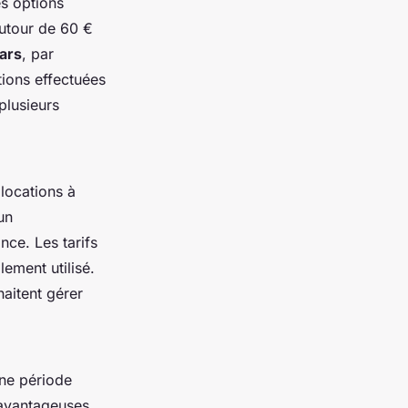
es options
autour de 60 €
ars
, par
ions effectuées
plusieurs
locations à
un
ce. Les tarifs
lement utilisé.
aitent gérer
une période
avantageuses.